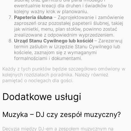
ewentualnie kreacji dla druhen i świadków to
kolejny ważny krok w planowaniu.
Papeteria ślubna
– Zaprojektowanie i zamówienie
zaproszeń oraz pozostałej papeterii ślubnej, takiej
jak winietki, menu, plan stołów, powinno zostać
zrealizowane z odpowiednim wyprzedzeniem.
Urząd Stanu Cywilnego lub kościół
– Zarezerwuj
termin zaślubin w Urzędzie Stanu Cywilnego lub
kościele, zaznajom się z wymaganymi
formalnościami i dokumentami.
Każdy z tych punktów będzie szczegółowo omówiony w
kolejnych rozdziałach poradnika. Należy również
pamiętać o noclegach dla gości.
Dodatkowe usługi
Muzyka – DJ czy zespół muzyczny?
Decyzja między DJ-em a zespołem muzycznym na