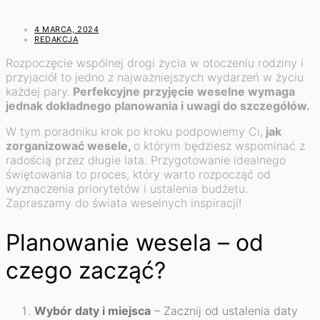
4 MARCA, 2024
REDAKCJA
Rozpoczęcie wspólnej drogi życia w otoczeniu rodziny i
przyjaciół to jedno z najważniejszych wydarzeń w życiu
każdej pary.
Perfekcyjne przyjęcie weselne wymaga
jednak dokładnego planowania i uwagi do szczegółów.
W tym poradniku krok po kroku podpowiemy Ci,
jak
zorganizować wesele,
o którym będziesz wspominać z
radością przez długie lata. Przygotowanie idealnego
świętowania to proces, który warto rozpocząć od
wyznaczenia priorytetów i ustalenia budżetu.
Zapraszamy do świata weselnych inspiracji!
Planowanie wesela – od
czego zacząć?
Wybór daty i miejsca
– Zacznij od ustalenia daty