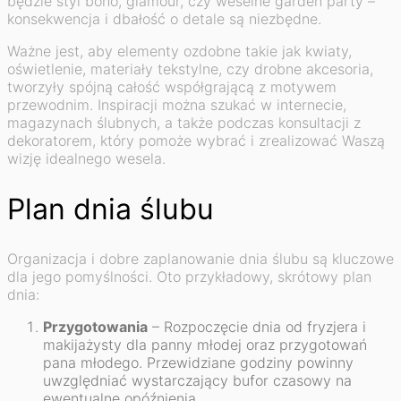
będzie styl boho, glamour, czy weselne garden party –
konsekwencja i dbałość o detale są niezbędne.
Ważne jest, aby elementy ozdobne takie jak kwiaty,
oświetlenie, materiały tekstylne, czy drobne akcesoria,
tworzyły spójną całość współgrającą z motywem
przewodnim. Inspiracji można szukać w internecie,
magazynach ślubnych, a także podczas konsultacji z
dekoratorem, który pomoże wybrać i zrealizować Waszą
wizję idealnego wesela.
Plan dnia ślubu
Organizacja i dobre zaplanowanie dnia ślubu są kluczowe
dla jego pomyślności. Oto przykładowy, skrótowy plan
dnia:
Przygotowania
– Rozpoczęcie dnia od fryzjera i
makijażysty dla panny młodej oraz przygotowań
pana młodego. Przewidziane godziny powinny
uwzględniać wystarczający bufor czasowy na
ewentualne opóźnienia.