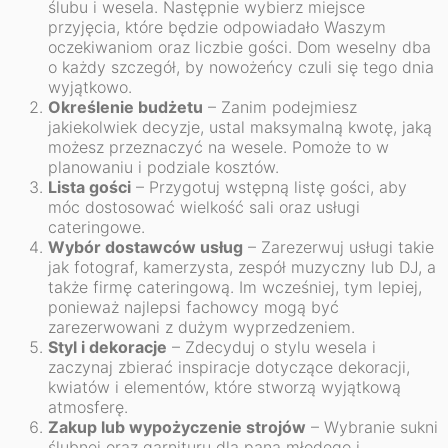
ślubu i wesela. Następnie wybierz miejsce
przyjęcia, które będzie odpowiadało Waszym
oczekiwaniom oraz liczbie gości. Dom weselny dba
o każdy szczegół, by nowożeńcy czuli się tego dnia
wyjątkowo.
Określenie budżetu
– Zanim podejmiesz
jakiekolwiek decyzje, ustal maksymalną kwotę, jaką
możesz przeznaczyć na wesele. Pomoże to w
planowaniu i podziale kosztów.
Lista gości
– Przygotuj wstępną listę gości, aby
móc dostosować wielkość sali oraz usługi
cateringowe.
Wybór dostawców usług
– Zarezerwuj usługi takie
jak fotograf, kamerzysta, zespół muzyczny lub DJ, a
także firmę cateringową. Im wcześniej, tym lepiej,
ponieważ najlepsi fachowcy mogą być
zarezerwowani z dużym wyprzedzeniem.
Styl i dekoracje
– Zdecyduj o stylu wesela i
zaczynaj zbierać inspiracje dotyczące dekoracji,
kwiatów i elementów, które stworzą wyjątkową
atmosferę.
Zakup lub wypożyczenie strojów
– Wybranie sukni
ślubnej oraz garnituru dla pana młodego i