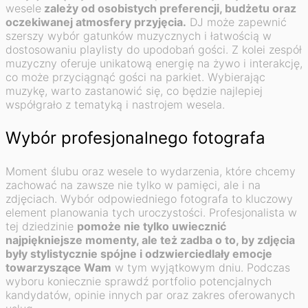
wesele
zależy od osobistych preferencji, budżetu oraz
oczekiwanej atmosfery przyjęcia.
DJ może zapewnić
szerszy wybór gatunków muzycznych i łatwością w
dostosowaniu playlisty do upodobań gości. Z kolei zespół
muzyczny oferuje unikatową energię na żywo i interakcję,
co może przyciągnąć gości na parkiet. Wybierając
muzykę, warto zastanowić się, co będzie najlepiej
współgrało z tematyką i nastrojem wesela.
Wybór profesjonalnego fotografa
Moment ślubu oraz wesele to wydarzenia, które chcemy
zachować na zawsze nie tylko w pamięci, ale i na
zdjęciach. Wybór odpowiedniego fotografa to kluczowy
element planowania tych uroczystości. Profesjonalista w
tej dziedzinie
pomoże nie tylko uwiecznić
najpiękniejsze momenty, ale też zadba o to, by zdjęcia
były stylistycznie spójne i odzwierciedlały emocje
towarzyszące
Wam
w tym wyjątkowym dniu. Podczas
wyboru koniecznie sprawdź portfolio potencjalnych
kandydatów, opinie innych par oraz zakres oferowanych