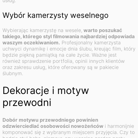
usług.
Wybór kamerzysty weselnego
Wybierając kamerzystę na wesele,
warto poszukać
takiego, którego styl filmowania najbardziej odpowiada
waszym oczekiwaniom.
Profesjonalny kamerzysta
uchwyci dynamikę i emocje dnia ślubu, kreując film, który
będzie piękną pamiątką na całe życie. Ważne jest
również sprawdzenie portfolia, opinii innych klientów
oraz zakresu usług, które oferowany są w pakiecie
ślubnym.
Dekoracje i motyw
przewodni
Dobór motywu przewodniego powinien
odzwierciedlać osobowości nowożeńców
i harmonijnie
komponować się z wybranym miejscem przyjęcia. Czy to